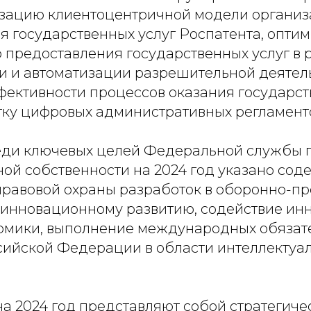
зацию клиентоцентричной модели органи
я государственных услуг Роспатента, опти
 предоставления государственных услуг в 
и и автоматизации разрешительной деятель
ективности процессов оказания государст
тку цифровых административных регламент
реди ключевых целей Федеральной службы 
ой собственности на 2024 год указано сод
равовой охраны разработок в оборонно-
о инновационному развитию, содействие и
омики, выполнение международных обязате
сийской Федерации в области интеллектуа
на 2024 год представляют собой стратегич