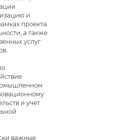
зации
мизацию и
рамках проекта
ности, а также
венных услуг
ов.
по
ействие
промышленном
нновационному
льств и учет
льной
ески важные