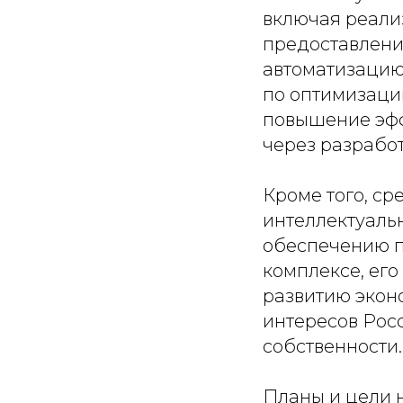
включая реали
предоставлени
автоматизацию
по оптимизаци
повышение эфф
через разрабо
Кроме того, с
интеллектуальн
обеспечению п
комплексе, ег
развитию экон
интересов Рос
собственности.
Планы и цели 