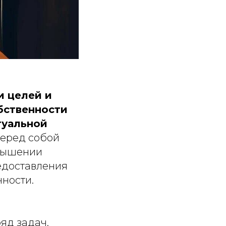
и целей и
бственности
туальной
перед собой
овышении
едоставления
нности.
яд задач,